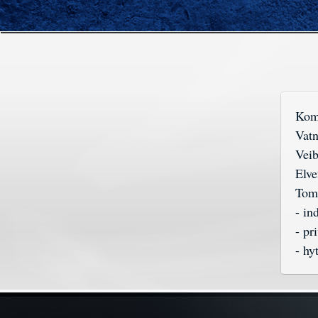
Kom
Vatn
Vei
Elve
Tom
- in
- pr
- hy